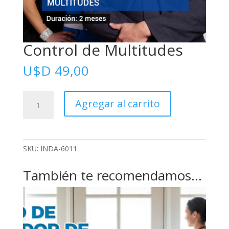
Control de Multitudes
U$D
49,00
Control
Agregar al carrito
de
Multitudes
cantidad
SKU:
INDA-6011
También te recomendamos…