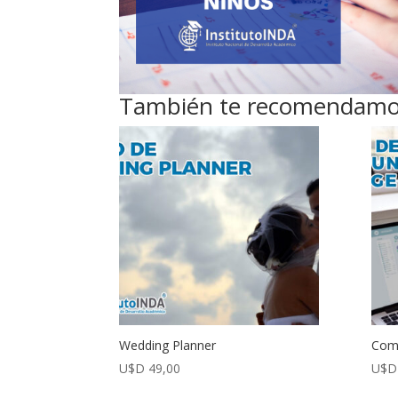
También te recomendam
Wedding Planner
Com
U$D
49,00
U$D