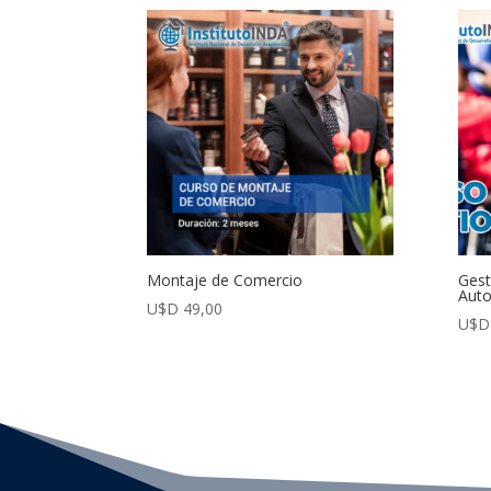
Montaje de Comercio
Gest
Aut
U$D
49,00
U$D