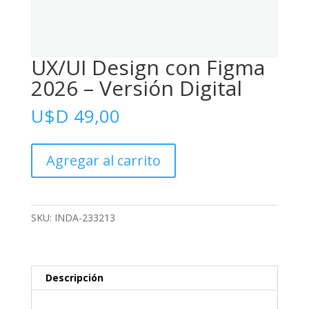
UX/UI Design con Figma
2026 – Versión Digital
U$D
49,00
UX/UI
Agregar al carrito
Design
con
Figma
2026
SKU:
INDA-233213
-
Versión
Digital
cantidad
Descripción