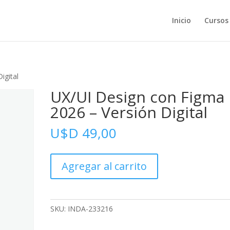
Inicio
Cursos
igital
UX/UI Design con Figma
2026 – Versión Digital
U$D
49,00
UX/UI
Agregar al carrito
Design
con
Figma
2026
SKU:
INDA-233216
-
Versión