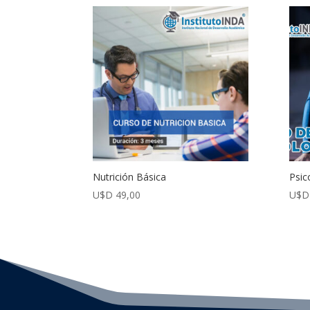
Nutrición Básica
Psic
U$D
49,00
U$D