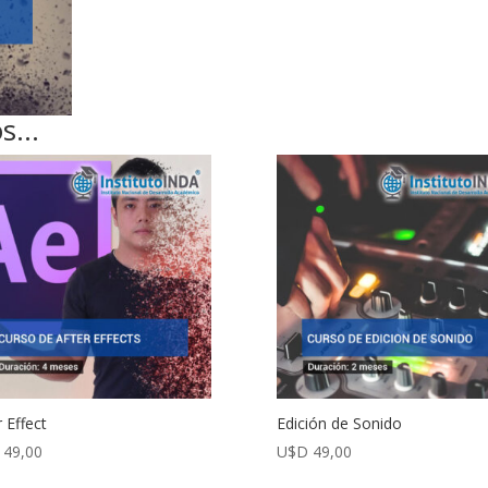
os…
r Effect
Edición de Sonido
49,00
U$D
49,00