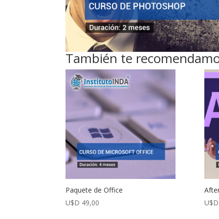
También te recomendam
Paquete de Office
Afte
U$D
49,00
U$D