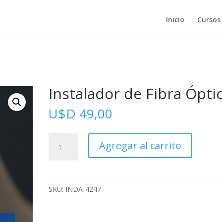
Inicio
Cursos
Instalador de Fibra Ópti
U$D
49,00
Instalador
Agregar al carrito
de
Fibra
Óptica
cantidad
SKU:
INDA-4247