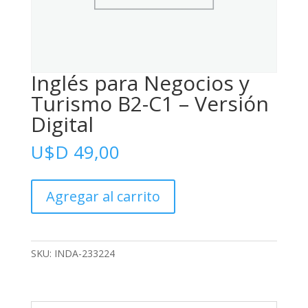
Inglés para Negocios y
Turismo B2-C1 – Versión
Digital
U$D
49,00
Inglés
Agregar al carrito
para
Negocios
y
Turismo
SKU:
INDA-233224
B2-
C1
-