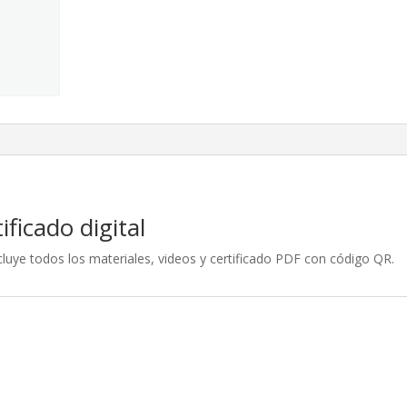
y
Agile
-
Versión
Digital
cantidad
ficado digital
luye todos los materiales, videos y certificado PDF con código QR.