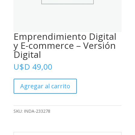
Emprendimiento Digital
y E-commerce – Versión
Digital
U$D
49,00
Emprendimiento
Agregar al carrito
Digital
y
E-
commerce
SKU:
INDA-233278
-
Versión
Digital