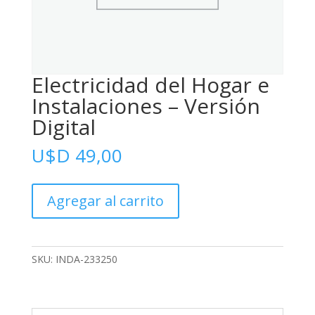
Electricidad del Hogar e
Instalaciones – Versión
Digital
U$D
49,00
Electricidad
Agregar al carrito
del
Hogar
e
Instalaciones
SKU:
INDA-233250
-
Versión
Digital