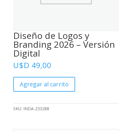
Diseño de Logos y
Branding 2026 – Versión
Digital
U$D
49,00
Diseño
Agregar al carrito
de
Logos
y
Branding
SKU:
INDA-233288
2026
-
Versión