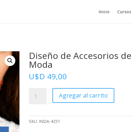
Inicio
Cursos
Diseño de Accesorios de
Moda
U$D
49,00
Diseño
Agregar al carrito
de
Accesorios
de
Moda
SKU:
INDA-4251
cantidad