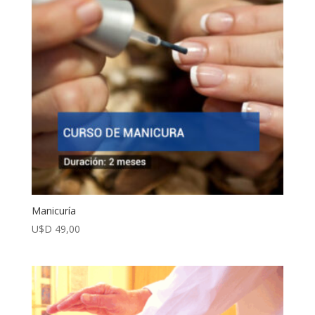
Manicuría
U$D
49,00