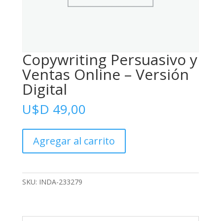
Copywriting Persuasivo y
Ventas Online – Versión
Digital
U$D
49,00
Copywriting
Agregar al carrito
Persuasivo
y
Ventas
Online
SKU:
INDA-233279
-
Versión
Digital