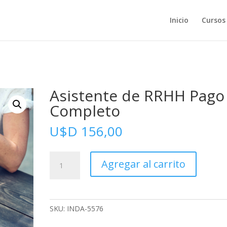
Inicio
Cursos
Asistente de RRHH Pago
Completo
U$D
156,00
Asistente
Agregar al carrito
de
RRHH
Pago
Completo
SKU:
INDA-5576
cantidad