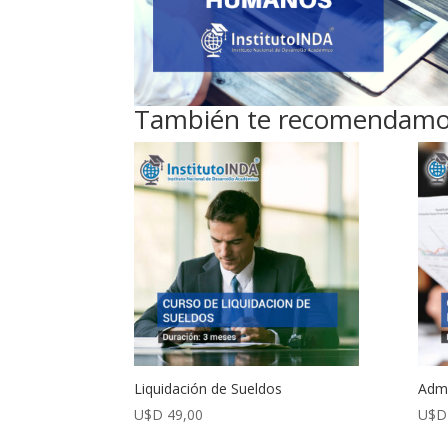
También te recomendam
Liquidación de Sueldos
Admi
U$D
49,00
U$D