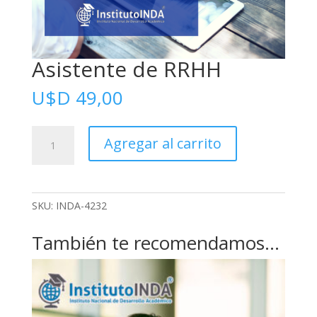
Asistente de RRHH
U$D
49,00
Asistente
Agregar al carrito
de
RRHH
cantidad
SKU:
INDA-4232
También te recomendamos…