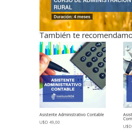
También te recomendam
Asistente Administrativo Contable
Asis
Com
U$D
49,00
U$D