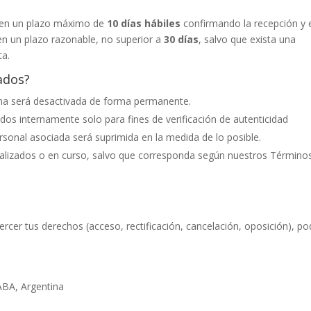
s en un plazo máximo de
10 días hábiles
confirmando la recepción y 
en un plazo razonable, no superior a
30 días
, salvo que exista una
ta.
ados?
orma será desactivada de forma permanente.
dos internamente solo para fines de verificación de autenticidad
sonal asociada será suprimida en la medida de lo posible.
nalizados o en curso, salvo que corresponda según nuestros Término
jercer tus derechos (acceso, rectificación, cancelación, oposición), p
BA, Argentina