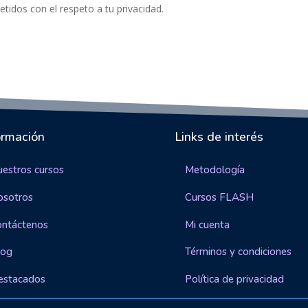
idos con el respeto a tu privacidad.
ormación
Links de interés
estros cursos
Metodología
osotros
Cursos FLASH
ontáctenos
Mi cuenta
log
Términos y condiciones
estacados
Política de privacidad