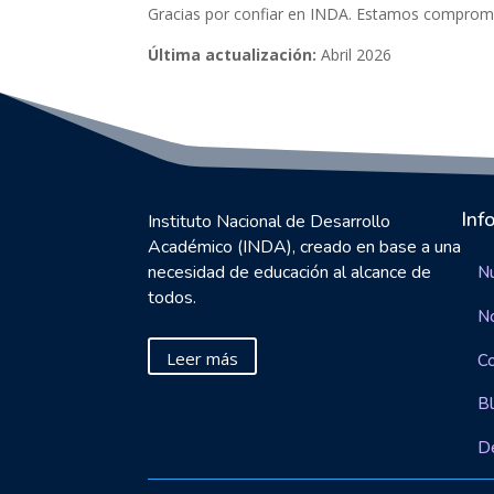
Gracias por confiar en INDA. Estamos compromet
Última actualización:
Abril 2026
Inf
Instituto Nacional de Desarrollo
Académico (INDA), creado en base a una
necesidad de educación al alcance de
Nu
todos.
N
Leer más
C
B
D