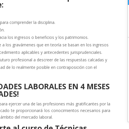
:
para comprender la disciplina.
ón.
acia los ingresos o beneficios y los patrimonios.
te a los gravámenes que en teoría se basan en los ingresos
cedimiento aplicables y antecedentes jurisprudenciales.
l futuro profesional a descreer de las respuestas calcadas y
lidad de lo realmente posible en contraposición con el
DADES LABORALES EN 4 MESES
ADES!
ara ejercer una de las profesiones más gratificantes por la
ificado te proporcionará los conocimientos necesarios para
 ámbito del mercado laboral.
rte al curso de
Técnicas