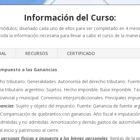
Información del Curso:
n módulos, diseñado cada uno de ellos para ser completado en 4 meses
oda la información necesaria para llevar a cabo el curso de la manera
RAL
RECURSOS
CERTIFICADO
 Impuesto a las Ganancias
ho tributario. Generalidades. Autonomía del derecho tributario. Fuente
ma tributario argentino: Sujetos. Hecho imponible. Base imponible. Ta
ovincial y municipal. Convenios interjurisdiccionales. Principales impu
nancias
: Sujeto y objeto del impuesto. Fuente: Ganancia de fuente ar
 Compensación de quebrantos con ganancias. Año fiscal e imputación
mitidas y no admitidas. Amortización y demás gastos de automóviles
l inicio y patrimonio al cierre.
personas físicas e impuesto a los bienes personales
: Rentas de la p