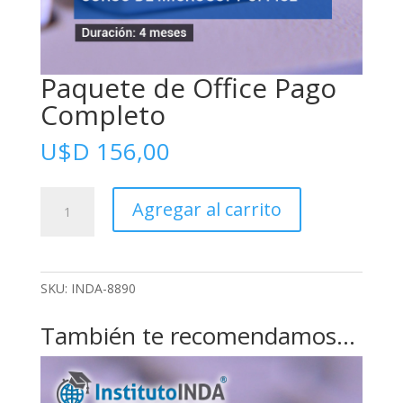
Paquete de Office Pago
Completo
U$D
156,00
Paquete
Agregar al carrito
de
Office
Pago
Completo
SKU:
INDA-8890
cantidad
También te recomendamos…