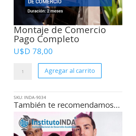
Montaje de Comercio
Pago Completo
U$D
78,00
Montaje
Agregar al carrito
de
Comercio
Pago
Completo
SKU:
INDA-9034
cantidad
También te recomendamos…