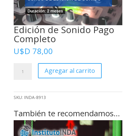
Edición de Sonido Pago
Completo
U$D
78,00
Edición
Agregar al carrito
de
Sonido
Pago
Completo
SKU:
INDA-8913
cantidad
También te recomendamos…