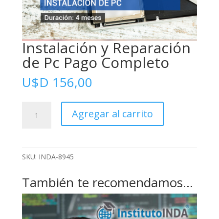
Instalación y Reparación
de Pc Pago Completo
U$D
156,00
Instalación
Agregar al carrito
y
Reparación
de
Pc
SKU:
INDA-8945
Pago
Completo
También te recomendamos…
cantidad