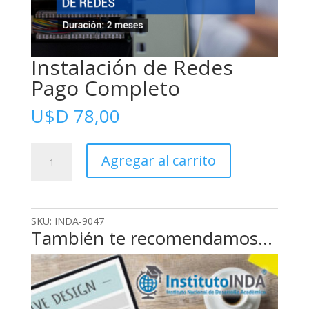
Instalación de Redes
Pago Completo
U$D
78,00
Instalación
Agregar al carrito
de
Redes
Pago
Completo
SKU:
INDA-9047
cantidad
También te recomendamos…