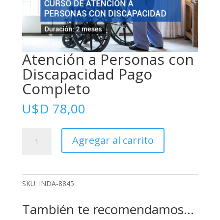
Atención a Personas con
Discapacidad Pago
Completo
U$D
78,00
Atención
Agregar al carrito
a
Personas
con
Discapacidad
SKU:
INDA-8845
Pago
Completo
También te recomendamos…
cantidad