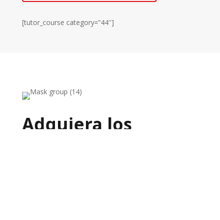
[tutor_course category=”44″]
Adquiera los
Conocimientos
Fundamentales
Comprender la mecánica es una
excelente opción para emprender en el