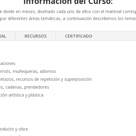
Información del Curso:
 divide en meses, diseñado cada uno de ellos con el material corres
r diferentes áreas temáticas, a continuación describimos los temas
RAL
RECURSOS
CERTIFICADO
naciones
ierrots, muñequeras, adornos
etazos, recursos de repetición y superposición
rces, cadenas, prendedores
ón artística y plástica
roducto y obra