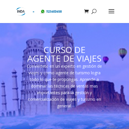
CURSO DE
AGENTE DE VIAJES
Conviértete en un experto en gestión de
viajes y como agente de turismo logra
todo lo que te propongas. Aprende a
dominar las técnicas de ventas mas
importantes para la gestión y
comercialización de viajes y turismo en
general.